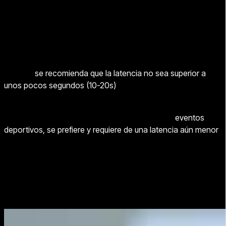
Cuál es una latencia aceptable
Una latencia aceptable para las transmisiones de directo
puede variar según el tipo de contenido que se está
transmitiendo y la plataforma de transmisión utilizada. En
general,
se recomienda que la latencia no sea superior a
unos pocos segundos (10-20s)
para una experiencia de
transmisión en vivo fluida.
En algunos casos, como en la retransmisión de
eventos
deportivos, se prefiere y requiere de una latencia aún menor
para garantizar que la audiencia vea los eventos en tiempo
real. Existen otras situaciones, cómo la transmisión de una
presentación de diapositivas o ponencia, donde una
latencia más alta podría no ser un problema importante.