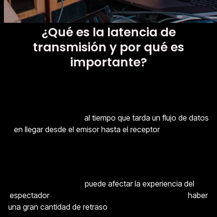
¿Qué es la latencia de
transmisión y por qué es
importante?
Cuando se trata de un live streaming, la latencia de
transmisión se refiere
al tiempo que tarda un flujo de datos
en llegar desde el emisor hasta el receptor
. O sea, es la
cantidad de tiempo que transcurre desde que se envía un
feed de vídeo hasta que se recibe en el otro extremo.
La latencia de transmisión es importante en los directos de
streaming porque
puede afectar la experiencia del
espectador
. Si la latencia es demasiado alta, puede
haber
una gran cantidad de retraso
entre lo que está sucediendo