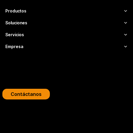
seguras y adaptadas a cada proyecto.
Productos
Soluciones
Servicios
Empresa
Impulsa tu plataforma de streaming
Diseñamos infraestructuras de video profesionales para
broadcasters, OTT y empresas.
Contáctanos
Copyright 2026 © FLUMOTION SERVICIOS SA