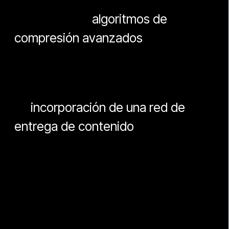
Utilización de
algoritmos de
compresión avanzados
para reducir el
tamaño de los datos que se envían, lo
que reduce la latencia de transmisión.
La
incorporación de una red de
entrega de contenido
(CDN) para
acelerar la entrega de contenido a
través de múltiples servidores en
todo el mundo.
Si estás buscando una solución de