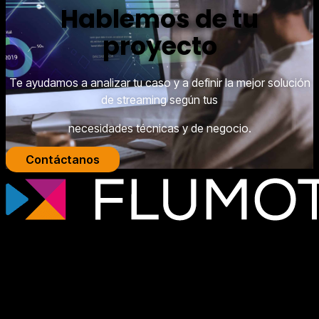
Hablemos de tu
proyecto
Te ayudamos a analizar tu caso y a definir la mejor solución
de streaming según tus
necesidades técnicas y de negocio.
Contáctanos
Tecnología de streaming profesional para
broadcasters, plataformas OTT y
empresas de medios que necesitan
infraestructuras de vídeo escalables,