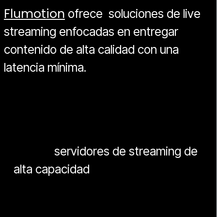
Flumotion
ofrece soluciones de live
streaming enfocadas en entregar
contenido de alta calidad con una
latencia mínima.
Utiliza una variedad de
tecnologías para garantizar que el
streaming sea rápido y confiable,
incluyendo:
Uso de
servidores de streaming de
alta capacidad
para garantizar una
transmisión fluida incluso en
momentos de alta demanda.