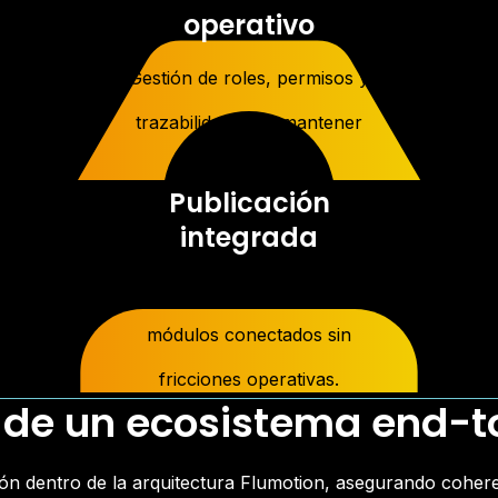
operativo
Gestión de roles, permisos y
trazabilidad para mantener
coherencia interna.
Publicación
integrada
Activa la distribución hacia los
módulos conectados sin
fricciones operativas.
 de un ecosistema end-
ión dentro de la arquitectura
Flumotion, asegurando coher