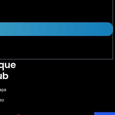
 que
ub
apa
deo