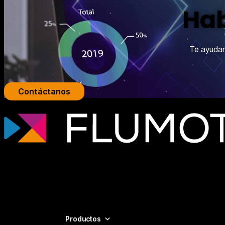
Hab
Te ayudamo
Contáctanos
Tecnología de streaming profesional para broadcasters, plat
de vídeo escalables, seguras y adaptadas a cada proyecto.
Productos