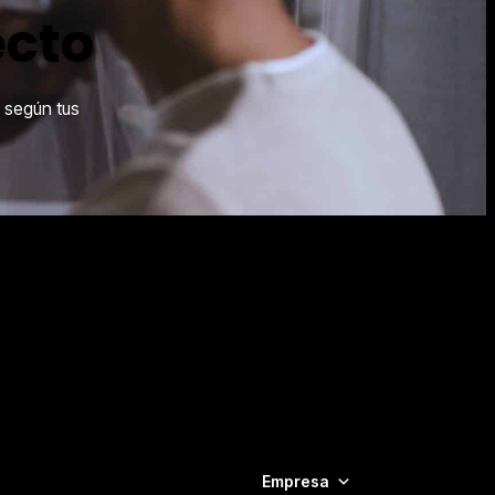
ecto
g según tus
ras
Empresa