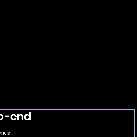
to-end
encia