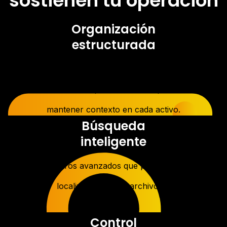
sostienen tu operación
Organización
estructurada
Jerarquías, etiquetas y
metadatos personalizables para
mantener contexto en cada activo.
Búsqueda
inteligente
Filtros avanzados que permiten
localizar cualquier archivo en
segundos.
Control