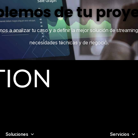
lemos de tu proy
s a analizar tu caso y a definir la mejor solución de streamin
necesidades técnicas y de negocio.
aformas OTT y empresas de medios que necesitan infraestructu
Soluciones
Servicios