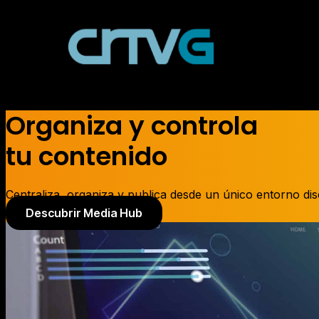
Organiza y controla
tu contenido
Centraliza, organiza y publica desde un único entorno di
Descubrir Media Hub