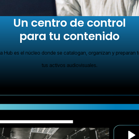
Un centro de control
para tu contenido
a Hub es el núcleo donde se catalogan, organizan y preparan 
tus activos audiovisuales.