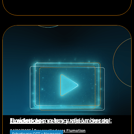
El vídeo como lenguaje universal: tendencias, retos y visión desde Flumotion
Desarrolladores Flumotion
04/06/2025
|
Estrategia OTT y Negocio