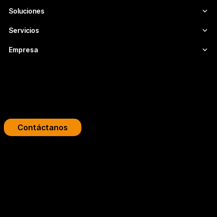
Soluciones
Servicios
Empresa
Impulsa tu plataforma de streaming
Diseñamos infraestructuras de video profesionales para
broadcasters, OTT y empresas.
Contáctanos
Copyright 2026 © FLUMOTION SERVICIOS SA