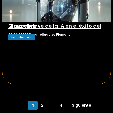
El papel clave de la IA en el éxito del Streaming
Desarrolladores Flumotion
27/04/2026
|
Sin categoría
2
4
Siguiente
→
1
…