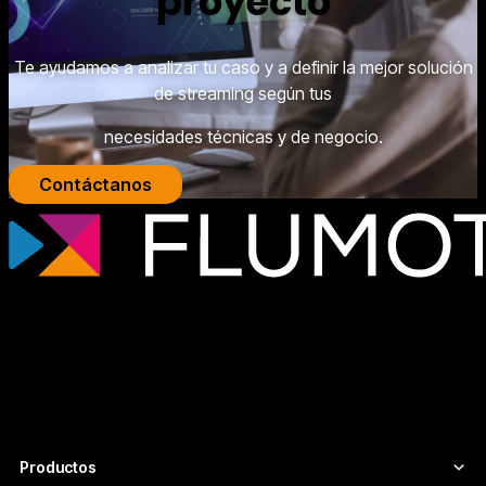
proyecto
Te ayudamos a analizar tu caso y a definir la mejor solución
de streaming según tus
necesidades técnicas y de negocio.
Contáctanos
Tecnología de streaming profesional para
broadcasters, plataformas OTT y
empresas de medios que necesitan
infraestructuras de vídeo escalables,
seguras y adaptadas a cada proyecto.
Productos