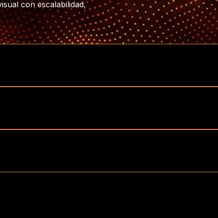
sual con escalabilidad,
iovisual a gran escala
buir archivos audiovisuales de gran tamaño, manteniendo altos e