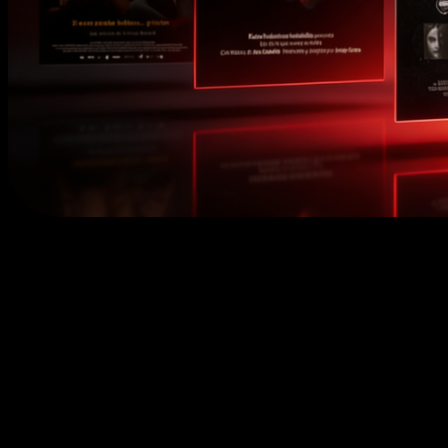
La nueva plataforma permitió a CRTVG optimizar la distribuci
contenidos audiovisuales, mejorar la eficiencia operativa y ace
disponibilidad de emisiones y programas bajo demanda, man
experiencia estable y continua para la audiencia.