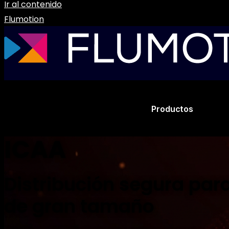
Ir al contenido
Flumotion
Productos
ICAA
Distribución segura par
de gran tamaño