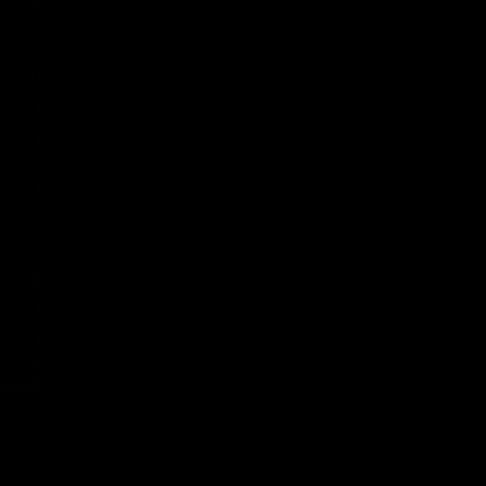
arada para
gura