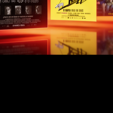
ón de
lerar la
teniendo una
-90% costes
operativos
Procesamiento más